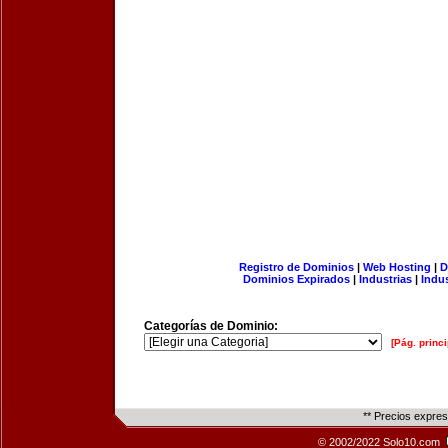
Registro de Dominios
|
Web Hosting
|
D
Dominios Expirados
|
Industrias
|
Indu
Categorías de Dominio:
[Pág. princi
** Precios expre
© 2002/2022 Solo10.com