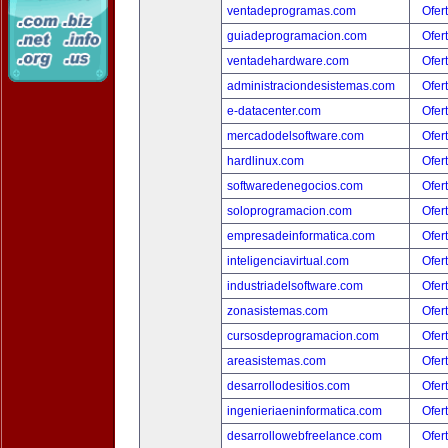
ventadeprogramas.com
Ofer
guiadeprogramacion.com
Ofer
ventadehardware.com
Ofer
administraciondesistemas.com
Ofer
e-datacenter.com
Ofer
mercadodelsoftware.com
Ofer
hardlinux.com
Ofer
softwaredenegocios.com
Ofer
soloprogramacion.com
Ofer
empresadeinformatica.com
Ofer
inteligenciavirtual.com
Ofer
industriadelsoftware.com
Ofer
zonasistemas.com
Ofer
cursosdeprogramacion.com
Ofer
areasistemas.com
Ofer
desarrollodesitios.com
Ofer
ingenieriaeninformatica.com
Ofer
desarrollowebfreelance.com
Ofer