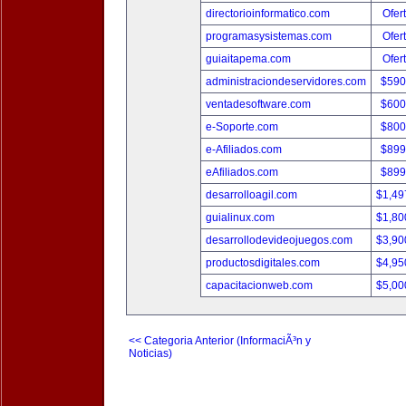
directorioinformatico.com
Ofer
programasysistemas.com
Ofer
guiaitapema.com
Ofer
administraciondeservidores.com
$590
ventadesoftware.com
$600
e-Soporte.com
$800
e-Afiliados.com
$899
eAfiliados.com
$899
desarrolloagil.com
$1,49
guialinux.com
$1,80
desarrollodevideojuegos.com
$3,90
productosdigitales.com
$4,95
capacitacionweb.com
$5,00
<< Categoria Anterior (InformaciÃ³n y
Noticias)