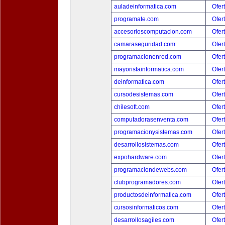
auladeinformatica.com
Ofer
programate.com
Ofer
accesorioscomputacion.com
Ofer
camaraseguridad.com
Ofer
programacionenred.com
Ofer
mayoristainformatica.com
Ofer
deinformatica.com
Ofer
cursodesistemas.com
Ofer
chilesoft.com
Ofer
computadorasenventa.com
Ofer
programacionysistemas.com
Ofer
desarrollosistemas.com
Ofer
expohardware.com
Ofer
programaciondewebs.com
Ofer
clubprogramadores.com
Ofer
productosdeinformatica.com
Ofer
cursosinformaticos.com
Ofer
desarrollosagiles.com
Ofer