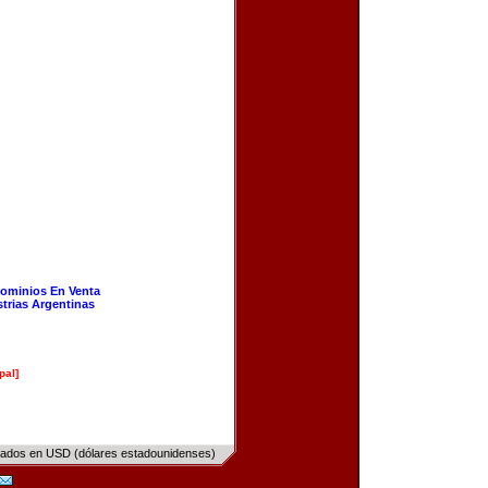
ominios En Venta
strias Argentinas
pal]
sados en USD (dólares estadounidenses)