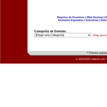
Registro de Dominios
|
Web Hosting
|
D
Dominios Expirados
|
Industrias
|
Indu
Categorías de Dominio:
[Pág. princi
** Precios expre
© 2002/2022 Solo10.com