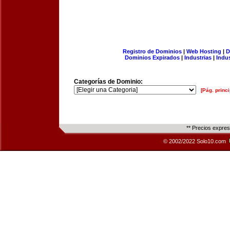
Registro de Dominios
|
Web Hosting
|
D
Dominios Expirados
|
Industrias
|
Indu
Categorías de Dominio:
[Pág. princi
** Precios expre
© 2002/2022 Solo10.com