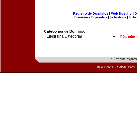
Registro de Dominios
|
Web Hosting
|
D
Dominios Expirados
|
Industrias
|
Indu
Categorías de Dominio:
[Pág. princi
** Precios expre
© 2002/2022 Solo10.com