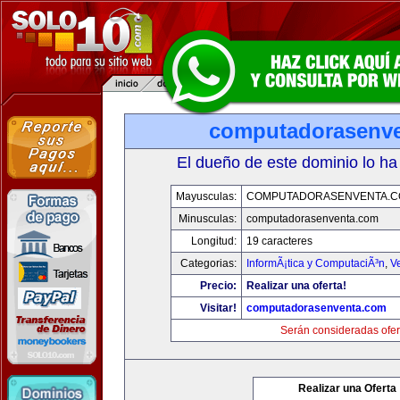
computadorasenv
El dueño de este dominio lo ha
Mayusculas:
COMPUTADORASENVENTA.
Minusculas:
computadorasenventa.com
Longitud:
19 caracteres
Categorias:
InformÃ¡tica y ComputaciÃ³n
,
V
Precio:
Realizar una oferta!
Visitar!
computadorasenventa.com
Serán consideradas ofer
Realizar una Oferta