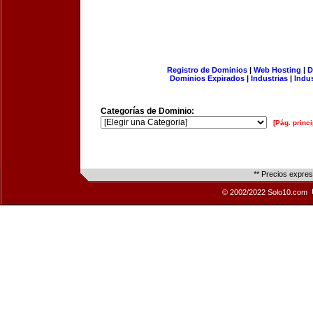
Registro de Dominios
|
Web Hosting
|
D
Dominios Expirados
|
Industrias
|
Indu
Categorías de Dominio:
[Pág. princi
** Precios expre
© 2002/2022 Solo10.com