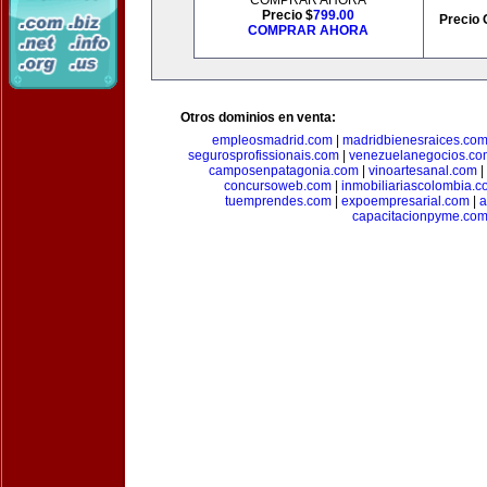
COMPRAR AHORA
Precio $
799.00
Precio 
COMPRAR AHORA
Otros dominios en venta:
empleosmadrid.com
|
madridbienesraices.co
segurosprofissionais.com
|
venezuelanegocios.co
camposenpatagonia.com
|
vinoartesanal.com
|
concursoweb.com
|
inmobiliariascolombia.
tuemprendes.com
|
expoempresarial.com
|
a
capacitacionpyme.co