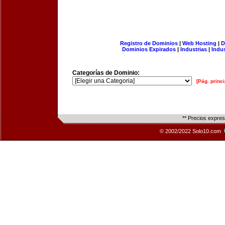
Registro de Dominios
|
Web Hosting
|
D
Dominios Expirados
|
Industrias
|
Indu
Categorías de Dominio:
[Pág. princi
** Precios expre
© 2002/2022 Solo10.com