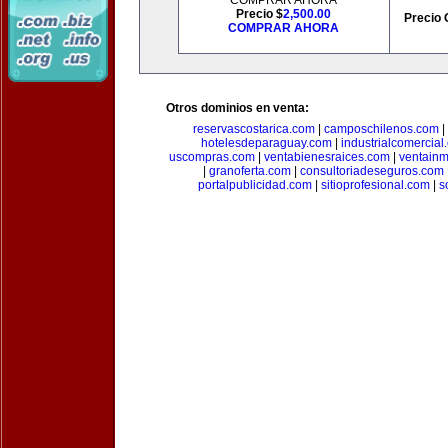
COMPRAR AHORA
Precio $
2,500.00
Precio 
COMPRAR AHORA
Otros dominios en venta:
reservascostarica.com
|
camposchilenos.com
|
hotelesdeparaguay.com
|
industrialcomercial
uscompras.com
|
ventabienesraices.com
|
ventain
|
granoferta.com
|
consultoriadeseguros.com
portalpublicidad.com
|
sitioprofesional.com
|
s