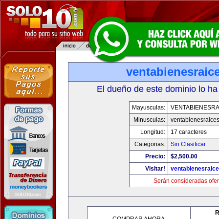
ventabienesraic
El dueño de este dominio lo ha
Mayusculas:
VENTABIENESRA
Minusculas:
ventabienesraice
Longitud:
17 caracteres
Categorias:
Sin Clasificar
Precio:
$2,500.00
Visitar!
ventabienesraic
Serán consideradas ofer
R