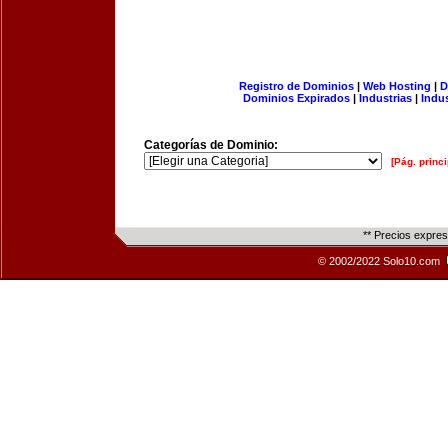
Registro de Dominios
|
Web Hosting
|
D
Dominios Expirados
|
Industrias
|
Indu
Categorías de Dominio:
[Pág. princi
** Precios expre
© 2002/2022 Solo10.com