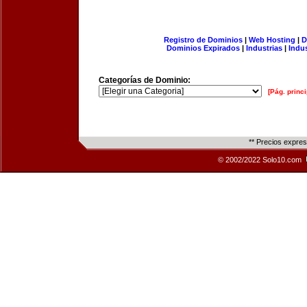
Registro de Dominios
|
Web Hosting
|
D
Dominios Expirados
|
Industrias
|
Indu
Categorías de Dominio:
[Pág. princi
** Precios expre
© 2002/2022 Solo10.com