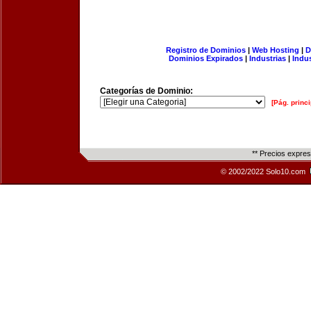
Registro de Dominios
|
Web Hosting
|
D
Dominios Expirados
|
Industrias
|
Indu
Categorías de Dominio:
[Pág. princi
** Precios expre
© 2002/2022 Solo10.com