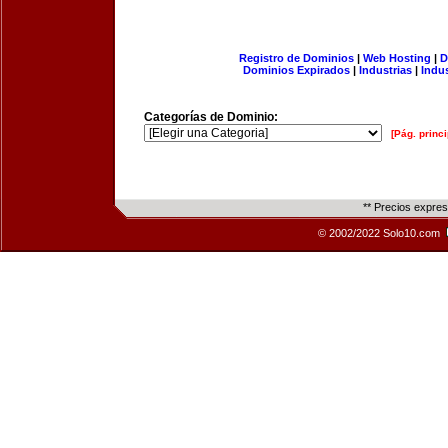
Registro de Dominios
|
Web Hosting
|
D
Dominios Expirados
|
Industrias
|
Indu
Categorías de Dominio:
[Pág. princi
** Precios expre
© 2002/2022 Solo10.com