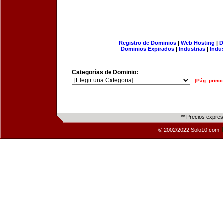
Registro de Dominios
|
Web Hosting
|
D
Dominios Expirados
|
Industrias
|
Indu
Categorías de Dominio:
[Pág. princi
** Precios expre
© 2002/2022 Solo10.com