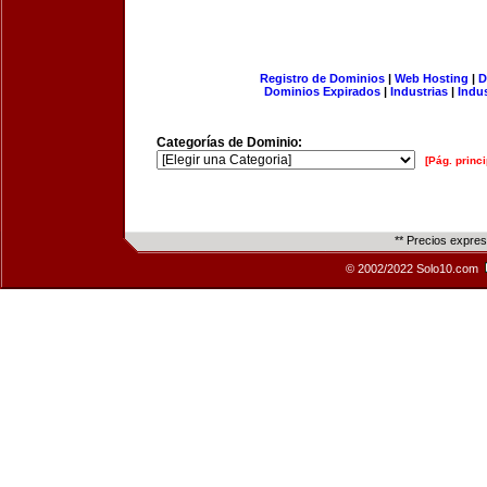
Registro de Dominios
|
Web Hosting
|
D
Dominios Expirados
|
Industrias
|
Indu
Categorías de Dominio:
[Pág. princi
** Precios expre
© 2002/2022 Solo10.com