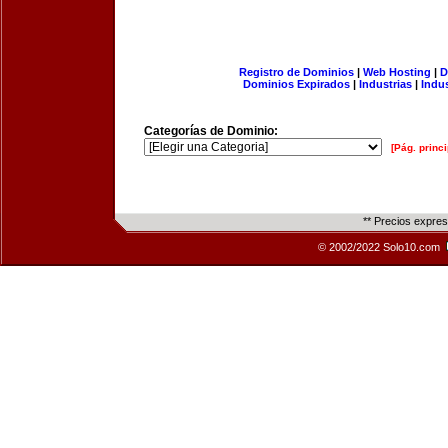
Registro de Dominios
|
Web Hosting
|
D
Dominios Expirados
|
Industrias
|
Indu
Categorías de Dominio:
[Pág. princi
** Precios expre
© 2002/2022 Solo10.com