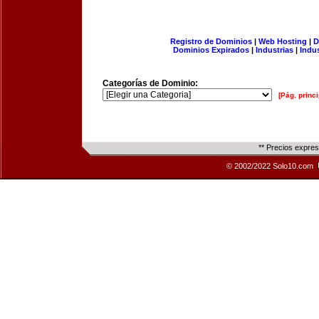
Registro de Dominios
|
Web Hosting
|
D
Dominios Expirados
|
Industrias
|
Indu
Categorías de Dominio:
[Pág. princi
** Precios expre
© 2002/2022 Solo10.com