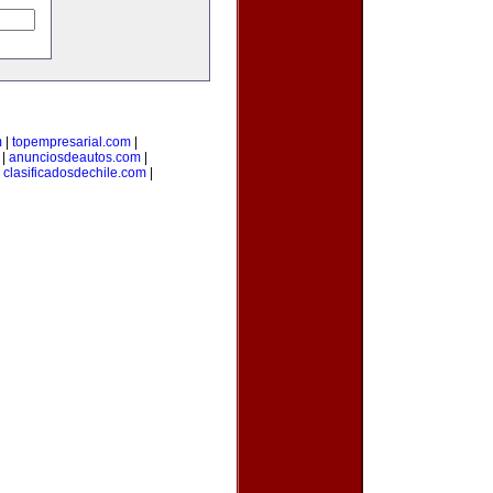
m
|
topempresarial.com
|
|
anunciosdeautos.com
|
|
clasificadosdechile.com
|