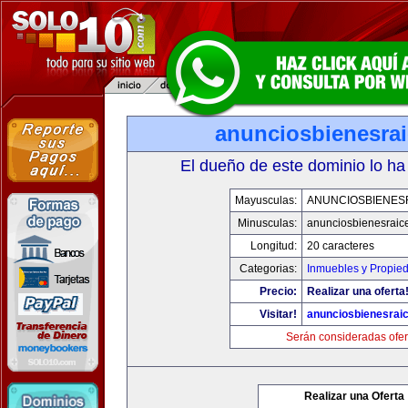
anunciosbienesra
El dueño de este dominio lo ha
Mayusculas:
ANUNCIOSBIENES
Minusculas:
anunciosbienesraic
Longitud:
20 caracteres
Categorias:
Inmuebles y Propie
Precio:
Realizar una oferta
Visitar!
anunciosbienesrai
Serán consideradas ofer
Realizar una Oferta