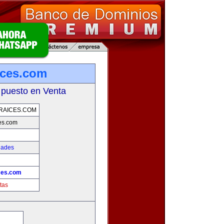
ices.com
 puesto en Venta
RAICES.COM
es.com
dades
!
ces.com
tas