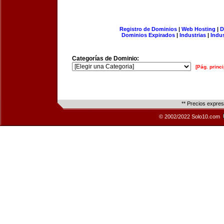
Registro de Dominios
|
Web Hosting
|
D
Dominios Expirados
|
Industrias
|
Indu
Categorías de Dominio:
[Pág. princi
** Precios expre
© 2002/2022 Solo10.com