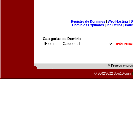
Registro de Dominios
|
Web Hosting
|
D
Dominios Expirados
|
Industrias
|
Indu
Categorías de Dominio:
[Pág. princi
** Precios expre
© 2002/2022 Solo10.com