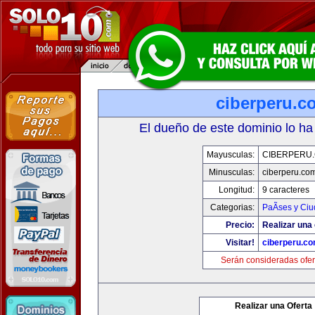
ciberperu.c
El dueño de este dominio lo ha
Mayusculas:
CIBERPERU
Minusculas:
ciberperu.co
Longitud:
9 caracteres
Categorias:
PaÃ­ses y Ci
Precio:
Realizar una 
Visitar!
ciberperu.c
Serán consideradas ofer
Realizar una Oferta