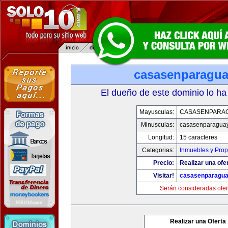
casasenparagu
El dueño de este dominio lo ha
Mayusculas:
CASASENPARA
Minusculas:
casasenparagua
Longitud:
15 caracteres
Categorias:
Inmuebles y Pro
Precio:
Realizar una ofer
Visitar!
casasenparagu
Serán consideradas ofer
Realizar una Oferta