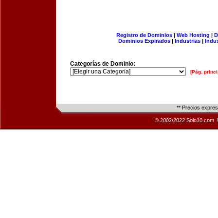
Registro de Dominios
|
Web Hosting
|
D
Dominios Expirados
|
Industrias
|
Indu
Categorías de Dominio:
[Pág. princi
** Precios expre
© 2002/2022 Solo10.com