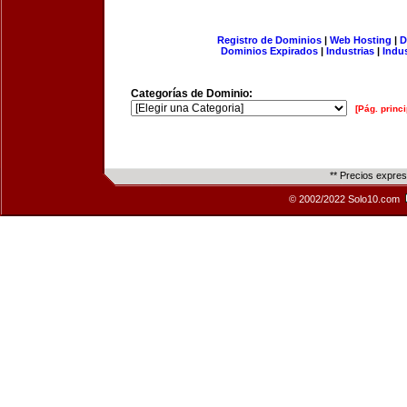
Registro de Dominios
|
Web Hosting
|
D
Dominios Expirados
|
Industrias
|
Indu
Categorías de Dominio:
[Pág. princi
** Precios expre
© 2002/2022 Solo10.com